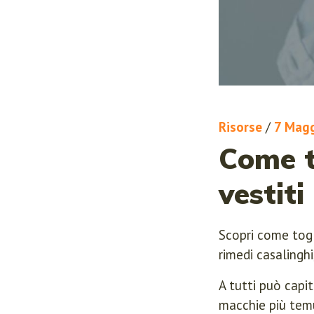
Risorse
/
7 Mag
Come to
vestiti
Scopri come togli
rimedi casalinghi
A tutti può capi
macchie più temu