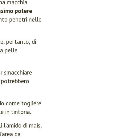
 una macchia
ssimo potere
nto penetri nelle
e, pertanto, di
a pelle
er smacchiare
di potrebbero
ndo come togliere
 in tintoria.
i l’amido di mais,
’area da