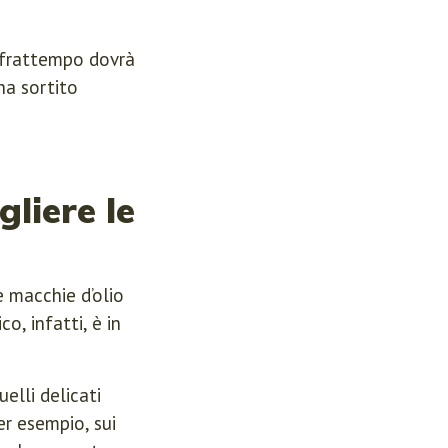
l frattempo dovrà
 ha sortito
gliere le
le macchie d’olio
o, infatti, è in
elli delicati
er esempio, sui