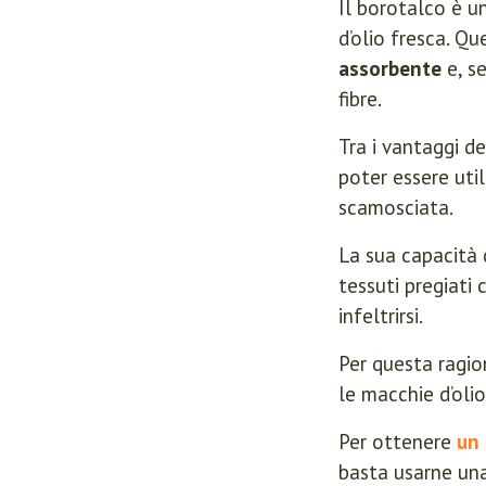
Il borotalco è u
d’olio fresca. Q
assorbente
e, se
fibre.
Tra i vantaggi d
poter essere uti
scamosciata.
La sua capacità 
tessuti pregiati 
infeltrirsi.
Per questa ragion
le macchie d’olio
Per ottenere
un 
basta usarne una