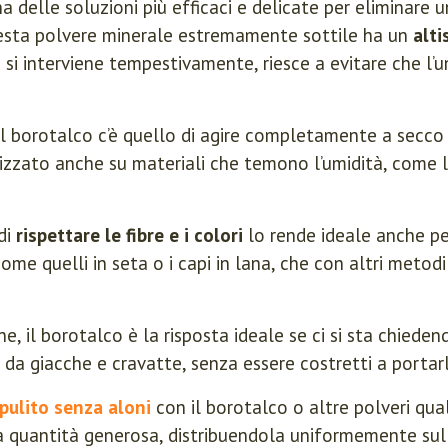
na delle soluzioni più efficaci e delicate per eliminare
uesta polvere minerale estremamente sottile ha un
alti
 si interviene tempestivamente, riesce a evitare che l’u
el borotalco c’è quello di agire completamente a secco 
lizzato anche su materiali che temono l’umidità, come l
di
rispettare le fibre e i colori
lo rende ideale anche p
come quelli in seta o i capi in lana, che con altri meto
e, il borotalco è la risposta ideale se ci si sta chiede
 da giacche e cravatte, senza essere costretti a portarle
pulito senza aloni
con il borotalco o altre polveri qual
 quantità generosa, distribuendola uniformemente sull