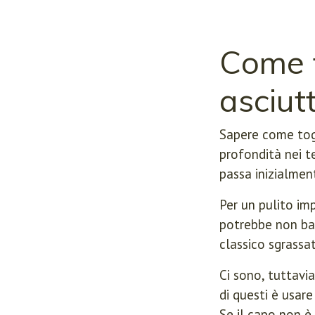
Come t
asciut
Sapere come togl
profondità nei te
passa inizialmen
Per un pulito im
potrebbe non bas
classico sgrassat
Ci sono, tuttavia
di questi è usar
Se il capo non è