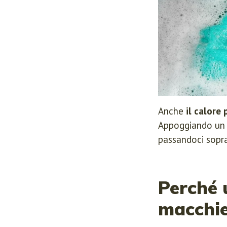
Anche
il calore
Appoggiando un p
passandoci sopra 
Perché u
macchie