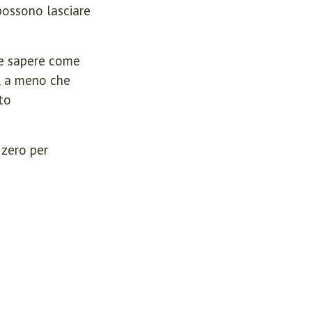
possono lasciare
le sapere come
e, a meno che
to
 zero per