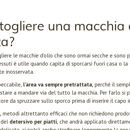
ogliere una macchia d
ta?
iere le macchie d'olio che sono ormai secche e sono p
ssuti è utile quando capita di sporcarsi fuori casa o la 
te inosservata.
peccabile,
l’area va sempre pretrattata
, perché il semp
tare a mandare via del tutto la macchia. Per farlo si p
ore da spruzzare sullo sporco prima di inserire il capo i
, metodi altrettanto efficaci che non richiedono prodott
e del
detersivo per piatti
, che andrà applicato direttam
 delicato, si potrà anche strofinare leggermente la zon