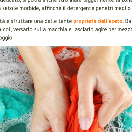
 setole morbide, affinché il detergente penetri meglio t
lità è sfruttare una delle tante
proprietà dell’aceto
. B
lcol, versarlo sulla macchia e lasciarlo agire per mezz’
aggio.