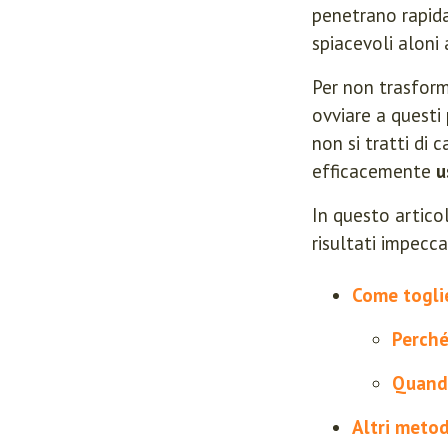
penetrano rapida
spiacevoli aloni
Per non trasfor
ovviare a questi
non si tratti di 
efficacemente
u
In questo artico
risultati impeccab
Come toglie
Perché
Quando
Altri metod